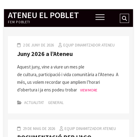
ATENEU EL POBLET
Skip
Sear
to
FEM POBLET!
…
content
2 DE JUNY DE 2026
EQUIP DINAMITZADOR ATENEU
Juny 2026 a l’Ateneu
Aquest juny, vine a viure un mes ple
de cultura, participació i vida comunitària a l’Ateneu A
més, us volem recordar que ampliem l’horari
d’obertura i ja ens podeu trobar
VIEW MORE
ACTUALITAT
GENERAL
29 DE MAIG DE 2026
EQUIP DINAMITZADOR ATENEU