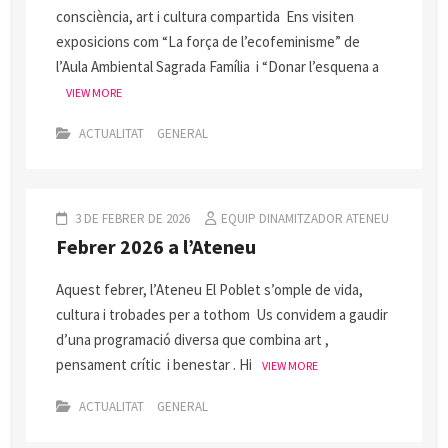
consciència, art i cultura compartida Ens visiten
exposicions com “La força de l’ecofeminisme” de
l’Aula Ambiental Sagrada Família i “Donar l’esquena a
VIEW MORE
ACTUALITAT
GENERAL
3 DE FEBRER DE 2026
EQUIP DINAMITZADOR ATENEU
Febrer 2026 a l’Ateneu
Aquest febrer, l’Ateneu El Poblet s’omple de vida,
cultura i trobades per a tothom Us convidem a gaudir
d’una programació diversa que combina art ,
pensament crític i benestar . Hi
VIEW MORE
ACTUALITAT
GENERAL