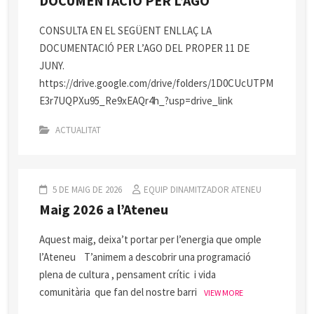
DOCUMENTACIÓ PER L’AGO
CONSULTA EN EL SEGÜENT ENLLAÇ LA
DOCUMENTACIÓ PER L’AGO DEL PROPER 11 DE
JUNY.
https://drive.google.com/drive/folders/1D0CUcUTPM
E3r7UQPXu95_Re9xEAQr4h_?usp=drive_link
ACTUALITAT
5 DE MAIG DE 2026
EQUIP DINAMITZADOR ATENEU
Maig 2026 a l’Ateneu
Aquest maig, deixa’t portar per l’energia que omple
l’Ateneu T’animem a descobrir una programació
plena de cultura , pensament crític i vida
comunitària que fan del nostre barri
VIEW MORE