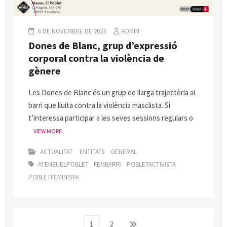
6 DE NOVEMBRE DE 2023
ADMIN
Dones de Blanc, grup d’expressió
corporal contra la violència de
gènere
Les Dones de Blanc és un grup de llarga trajectòria al
barri que lluita contra la violència masclista. Si
t’interessa participar a les seves sessions regulars o
VIEW MORE
ACTUALITAT
ENTITATS
GENERAL
ATENEUELPOBLET
FEMBARRI
POBLETACTIVISTA
POBLETFEMINISTA
Paginació
Page
Page
Next
1
2