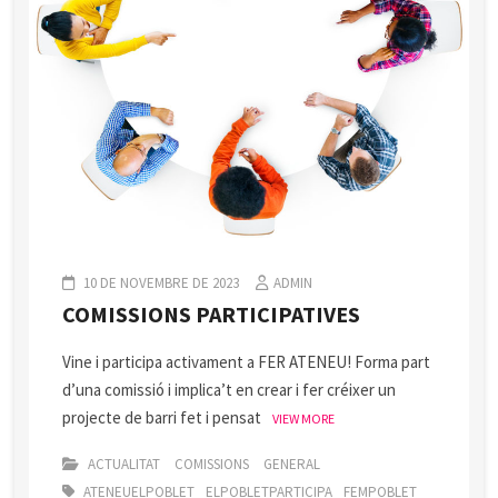
10 DE NOVEMBRE DE 2023
ADMIN
COMISSIONS PARTICIPATIVES
Vine i participa activament a FER ATENEU! Forma part
d’una comissió i implica’t en crear i fer créixer un
projecte de barri fet i pensat
VIEW MORE
ACTUALITAT
COMISSIONS
GENERAL
ATENEUELPOBLET
ELPOBLETPARTICIPA
FEMPOBLET